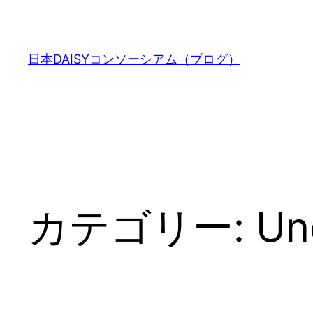
内
容
を
日本DAISYコンソーシアム（ブログ）
ス
キ
ッ
プ
カテゴリー:
Un